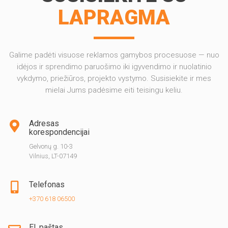
LAPRAGMA
Galime padėti visuose reklamos gamybos procesuose — nuo
idėjos ir sprendimo paruošimo iki igyvendimo ir nuolatinio
vykdymo, priežiūros, projekto vystymo. Susisiekite ir mes
mielai Jums padėsime eiti teisingu keliu.
Adresas
korespondencijai
Gelvonų g. 10-3
Vilnius, LT-07149
Telefonas
+370 618 06500
El. paštas