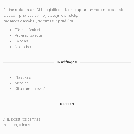
Išorinė reklama ant DHL logistikos ir klientų aptarnavimo centro pastato
fasado ir prie įvažiavimo į stovėjimo aikštelę.
Reklamos gamyba, įrengimas ir priežiūra.
Tūriniai ženklai
Prekiniai ženklai
Pylonas
Nuorodos
Medžiagos
Plastikas
Metalas
Klijuojama plėvelė
Klientas
DHL logistikos centras
Paneriai, Vilnius